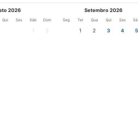
sto 2026
Setembro 2026
Qui
Sex
Sáb
Dom
Seg
Ter
Qua
Qui
Sex
Sá
1
2
1
2
3
4
-
-
-
-
668 $
668 $
668
6
7
8
9
7
8
9
10
11
1
-
-
-
-
475 $
475 $
475 $
475 $
-
-
13
14
15
16
14
15
16
17
18
1
-
-
-
-
-
-
475 $
475 $
475 $
475
20
21
22
23
21
22
23
24
25
2
-
-
630 $
630 $
475 $
475 $
475 $
475 $
475 $
475
27
28
29
30
28
29
30
630 $
630 $
630 $
630 $
-
-
-
D, por quarto, para 1 adulto , desde 1 noite (Impostos incluídos)