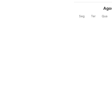
Ago
Seg
Ter
Qua
3
4
5
-
-
-
10
11
12
-
-
-
17
18
19
-
-
-
24
25
26
630 $
630 $
630 $
31
630 $
Entrada
—
Saída
Preços aproximados em US