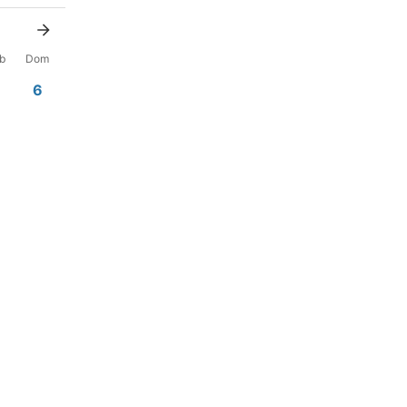
b
Dom
5
6
 $
668 $
2
13
-
9
20
 $
475 $
6
27
 $
475 $