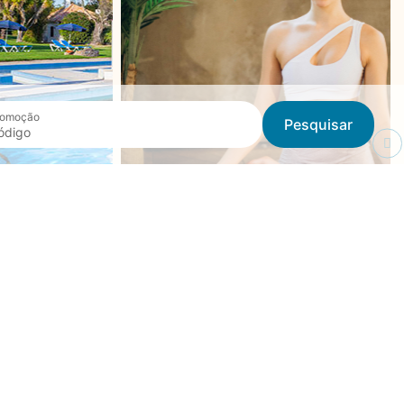
romoção
Pesquisar
AS
BEM-ESTAR
ntida com o
Cuide do corpo e mente com
sos jardins,
uma massagem relaxante ou
 espaço de
aula de Yoga. Conheça os horários
, desenhados
e a oferta disponível junto da
to dos mais
Recepção.
.