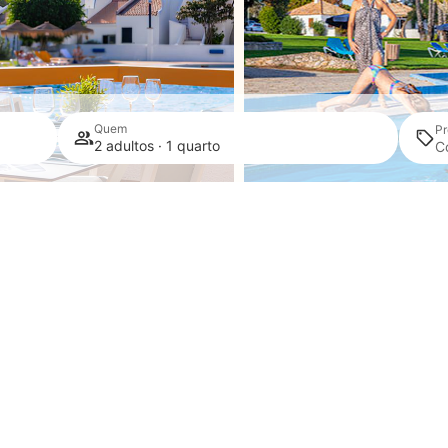
Quem
P
2 adultos · 1 quarto
ESTAURANTE
CRIANÇ
te do nosso restaurante e
A diversão está gara
nto à piscina e delicie-se
acesso à piscina, exten
m os menus que lhe
Kids Club(Sazonal),
pormos para que a sua
jogos, parque infantil
stadia seja perfeita.
para o entretenimen
pequenos