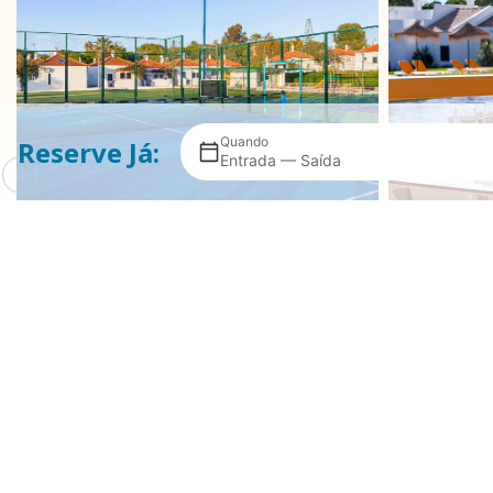
Quando
Reserve Já:
Entrada — Saída
TÉNIS E PADEL
R
Excelentes instalações para a
Desfru
prática de ténis e padel para se
bar ju
manter activo durante as suas
co
férias. Possibilidade de alugar
pro
equipamento connosco e de
e
marcar aulas com um dos nossos
experientes profissionais.