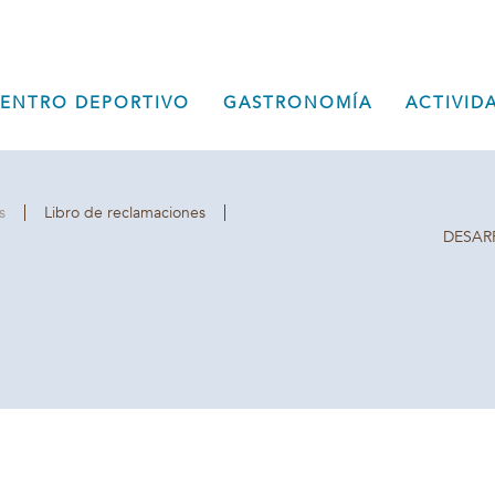
Reservas +351 281 0
rístico Pedras da Rainha
Recepción +351 281
(llamada a la red fija 
ecepção
ENTRO DEPORTIVO
GASTRONOMÍA
ACTIVID
banas de Tavira
Portugal
reservas@pedrasda
s
Libro de reclamaciones
DESAR