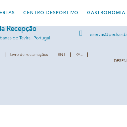
to Turístico Pedras
Reservas +351 281 0
ERTAS
CENTRO DESPORTIVO
GASTRONOMIA
Recepção +351 281 
a
(chamada para a rede 
 da Recepção
reservas@pedrasda
banas de Tavira
Portugal
s
Livro de reclamações
RNT
RAL
DESEN