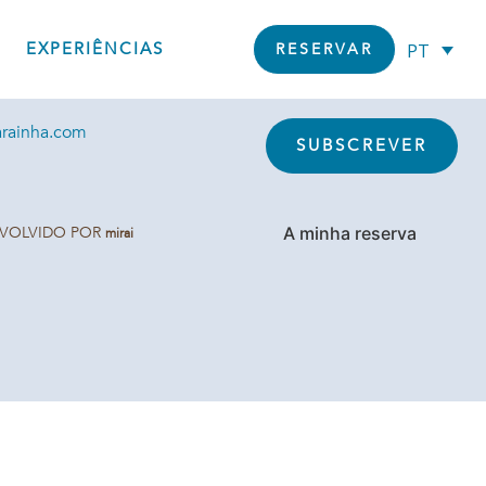
23 516
EXPERIÊNCIAS
PT
RESERVAR
380 680
Newsletter
fixa nacional)
rainha.com
SUBSCREVER
A minha reserva
VOLVIDO POR
mirai